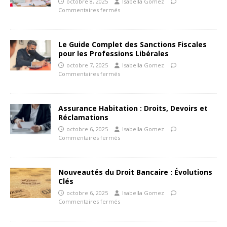
octobre 8, 2025
Isabella Gomez
Commentaires fermés
Le Guide Complet des Sanctions Fiscales
pour les Professions Libérales
octobre 7, 2025
Isabella Gomez
Commentaires fermés
Assurance Habitation : Droits, Devoirs et
Réclamations
octobre 6, 2025
Isabella Gomez
Commentaires fermés
Nouveautés du Droit Bancaire : Évolutions
Clés
octobre 6, 2025
Isabella Gomez
Commentaires fermés