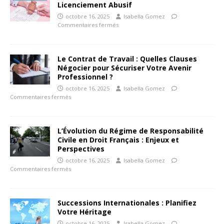
Licenciement Abusif
octobre 16, 2025
Isabella Gomez
Commentaires fermés
Le Contrat de Travail : Quelles Clauses
Négocier pour Sécuriser Votre Avenir
Professionnel ?
octobre 16, 2025
Isabella Gomez
Commentaires fermés
L’Évolution du Régime de Responsabilité
Civile en Droit Français : Enjeux et
Perspectives
octobre 16, 2025
Isabella Gomez
Commentaires fermés
Successions Internationales : Planifiez
Votre Héritage
octobre 16, 2025
Isabella Gomez