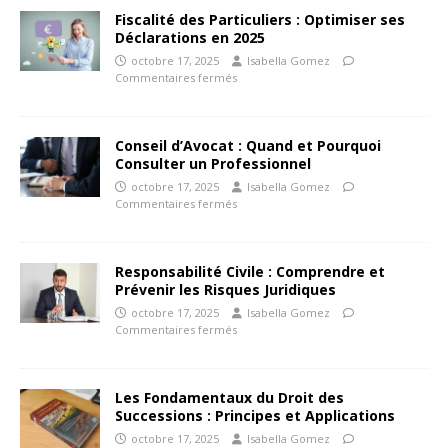
Fiscalité des Particuliers : Optimiser ses
Déclarations en 2025
octobre 17, 2025
Isabella Gomez
Commentaires fermés
Conseil d’Avocat : Quand et Pourquoi
Consulter un Professionnel
octobre 17, 2025
Isabella Gomez
Commentaires fermés
Responsabilité Civile : Comprendre et
Prévenir les Risques Juridiques
octobre 17, 2025
Isabella Gomez
Commentaires fermés
Les Fondamentaux du Droit des
Successions : Principes et Applications
octobre 17, 2025
Isabella Gomez