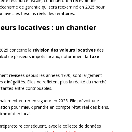
cette ressource fiscale, continueront à recevoir une
mécanisme de garantie qui sera réexaminé en 2025 pour
n avec les besoins réels des territoires.
leurs locatives : un chantier
2025 concerne la
révision des valeurs locatives
des
calcul de plusieurs impôts locaux, notamment la
taxe
ment révisées depuis les années 1970, sont largement
’inégalités. Elles ne reflètent plus la réalité du marché
rtantes entre contribuables.
finalement entrer en vigueur en 2025. Elle prévoit une
uation pour mieux prendre en compte l’état réel des biens,
 immobilier local.
l préparatoire conséquent, avec la collecte de données