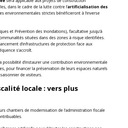
rée
sera applicable aux projets de construction
, dans le cadre de la lutte contre l’
artificialisation des
s environnementales strictes bénéficieront à l’inverse
ques et Prévention des Inondations), facultative jusqu’à
communalités situées dans des zones à risque identifiées.
nancement d’infrastructures de protection face aux
équence s’accroît.
a possibilité d’instaurer une contribution environnementale
ues, pour financer la préservation de leurs espaces naturels
saisonnier de visiteurs.
scalité locale : vers plus
rs chantiers de modernisation de l’administration fiscale
ntribuables.