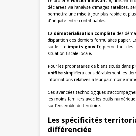
Le projet
« Foncier Innovant »
, utilisant l’
déclarées via l’analyse d’images satellites, se
permettra une mise à jour plus rapide et plus 
d’inéquité entre contribuables.
La
dématérialisation complète
des démarc
disparition des derniers formulaires papier. 
sur le site
impots.gouv.fr
, permettant des s
situation fiscale locale.
Pour les propriétaires de biens situés dans
unifiée
simplifiera considérablement les dém
informations relatives à leur patrimoine immo
Ces avancées technologiques s’accompagnero
les moins familiers avec les outils numériqu
sur l’ensemble du territoire.
Les spécificités territori
différenciée