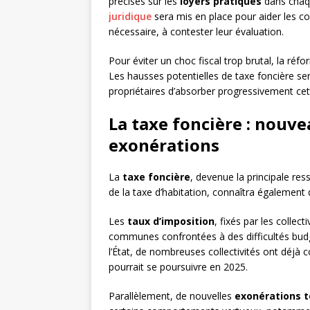
précises sur les
loyers pratiqués
dans chaq
juridique
sera mis en place pour aider les c
nécessaire, à contester leur évaluation.
Pour éviter un choc fiscal trop brutal, la ré
Les hausses potentielles de taxe foncière se
propriétaires d’absorber progressivement cet
La taxe foncière : nouve
exonérations
La
taxe foncière
, devenue la principale re
de la taxe d’habitation, connaîtra également 
Les
taux d’imposition
, fixés par les collec
communes confrontées à des difficultés budgét
l’État, de nombreuses collectivités ont déjà 
pourrait se poursuivre en 2025.
Parallèlement, de nouvelles
exonérations 