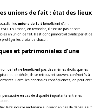
s unions de fait : état des lieux
stralie, les
unions de fait
bénéficient d’une
ivils. En France, en revanche, il n’existe pas encore
les en union de fait. Il est donc primordial d’anticiper et de
 protéger les droits de chacun.
ques et patrimoniales d’une
nion de fait ne bénéficient pas des mêmes droits que les
upture ou de décès, ils se retrouvent souvent confrontés à
mportantes. Parmi les principales conséquences, on peut citer
mpensatoire en cas de disparité importante entre les
ation.
ier légal pour le partenaire survivant en cas de décès, sauf