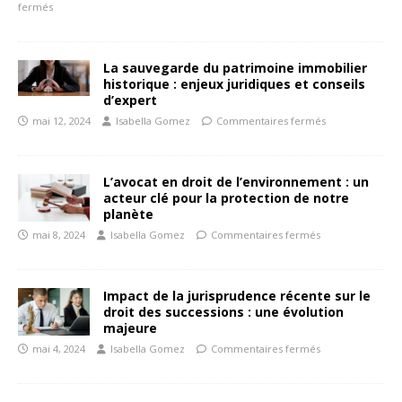
fermés
La sauvegarde du patrimoine immobilier
historique : enjeux juridiques et conseils
d’expert
mai 12, 2024
Isabella Gomez
Commentaires fermés
L’avocat en droit de l’environnement : un
acteur clé pour la protection de notre
planète
mai 8, 2024
Isabella Gomez
Commentaires fermés
Impact de la jurisprudence récente sur le
droit des successions : une évolution
majeure
mai 4, 2024
Isabella Gomez
Commentaires fermés