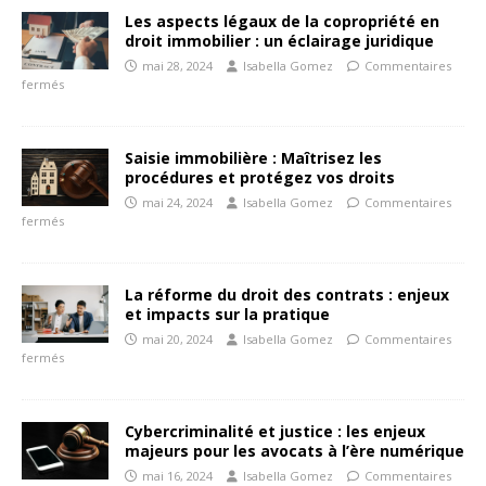
Les aspects légaux de la copropriété en
droit immobilier : un éclairage juridique
mai 28, 2024
Isabella Gomez
Commentaires
fermés
Saisie immobilière : Maîtrisez les
procédures et protégez vos droits
mai 24, 2024
Isabella Gomez
Commentaires
fermés
La réforme du droit des contrats : enjeux
et impacts sur la pratique
mai 20, 2024
Isabella Gomez
Commentaires
fermés
Cybercriminalité et justice : les enjeux
majeurs pour les avocats à l’ère numérique
mai 16, 2024
Isabella Gomez
Commentaires