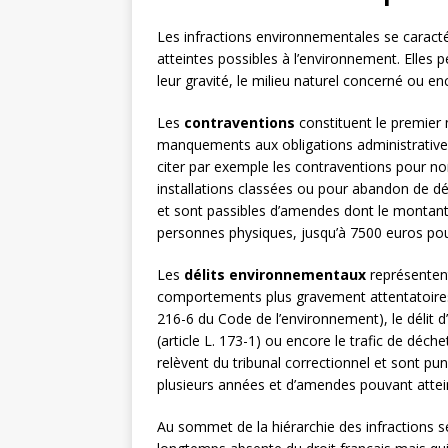
Les infractions environnementales se caractéri
atteintes possibles à l’environnement. Elles 
leur gravité, le milieu naturel concerné ou enc
Les
contraventions
constituent le premier 
manquements aux obligations administratives
citer par exemple les contraventions pour no
installations classées ou pour abandon de déc
et sont passibles d’amendes dont le montant 
personnes physiques, jusqu’à 7500 euros pou
Les
délits environnementaux
représentent
comportements plus gravement attentatoires à
216-6 du Code de l’environnement), le délit d’
(article L. 173-1) ou encore le trafic de déchet
relèvent du tribunal correctionnel et sont p
plusieurs années et d’amendes pouvant atteind
Au sommet de la hiérarchie des infractions s