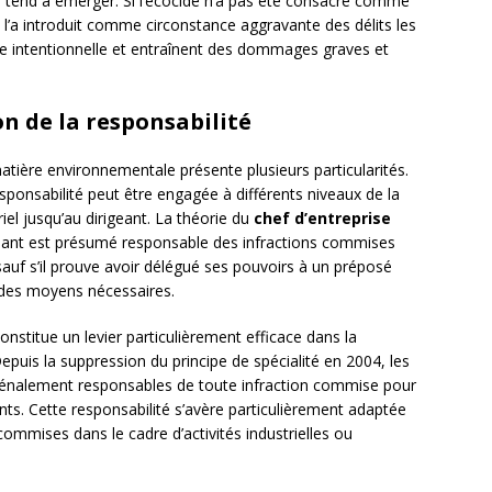
i tend à émerger. Si l’écocide n’a pas été consacré comme
l’a introduit comme circonstance aggravante des délits les
re intentionnelle et entraînent des dommages graves et
n de la responsabilité
atière environnementale présente plusieurs particularités.
responsabilité peut être engagée à différents niveaux de la
iel jusqu’au dirigeant. La théorie du
chef d’entreprise
rigeant est présumé responsable des infractions commises
 sauf s’il prouve avoir délégué ses pouvoirs à un préposé
t des moyens nécessaires.
onstitue un levier particulièrement efficace dans la
epuis la suppression du principe de spécialité en 2004, les
énalement responsables de toute infraction commise pour
ts. Cette responsabilité s’avère particulièrement adaptée
ommises dans le cadre d’activités industrielles ou