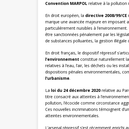
Convention MARPOL
relative à la pollution
En droit européen, la
directive 2008/99/CE
r
marque une avancée majeure en imposant au
particulièrement nuisibles à l’environnement. 
être sanctionnées pénalement par les législatio
de substances polluantes, la gestion illéga
En droit français, le dispositif répressif s’art
l’environnement
constitue naturellement la
relatives à l’eau, l’air, les déchets ou les in
dispositions pénales environnementales, c
l’urbanisme
.
La
loi du 24 décembre 2020
relative au Pa
titre consacré aux atteintes à l’environneme
pollution, l’écocide comme circonstance aggr
Ces nouvelles incriminations témoignent d’un
atteintes environnementales.
L’arsenal répressif s’est récemment enrichi a