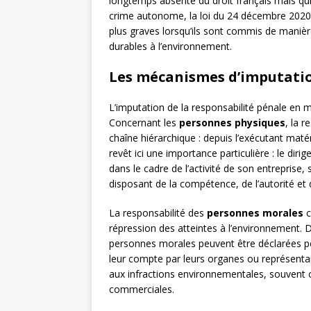
longtemps absente du droit français mais qu
crime autonome, la loi du 24 décembre 2020 
plus graves lorsqu’ils sont commis de maniè
durables à l’environnement.
Les mécanismes d’imputatio
L’imputation de la responsabilité pénale en m
Concernant les
personnes physiques
, la 
chaîne hiérarchique : depuis l’exécutant matér
revêt ici une importance particulière : le di
dans le cadre de l’activité de son entreprise,
disposant de la compétence, de l’autorité e
La responsabilité des
personnes morales
c
répression des atteintes à l’environnement. D
personnes morales peuvent être déclarées p
leur compte par leurs organes ou représentan
aux infractions environnementales, souvent c
commerciales.