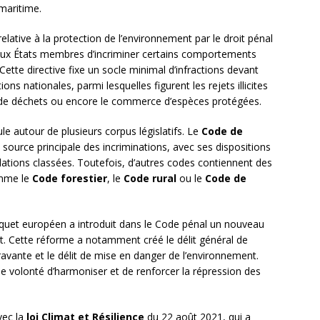
 maritime.
elative à la protection de l’environnement par le droit pénal
x États membres d’incriminer certains comportements
Cette directive fixe un socle minimal d’infractions devant
ns nationales, parmi lesquelles figurent les rejets illicites
le de déchets ou encore le commerce d’espèces protégées.
icule autour de plusieurs corpus législatifs. Le
Code de
 source principale des incriminations, avec ses dispositions
stallations classées. Toutefois, d’autres codes contiennent des
omme le
Code forestier
, le
Code rural
ou le
Code de
rquet européen a introduit dans le Code pénal un nouveau
nt. Cette réforme a notamment créé le délit général de
avante et le délit de mise en danger de l’environnement.
e volonté d’harmoniser et de renforcer la répression des
vec la
loi Climat et Résilience
du 22 août 2021, qui a