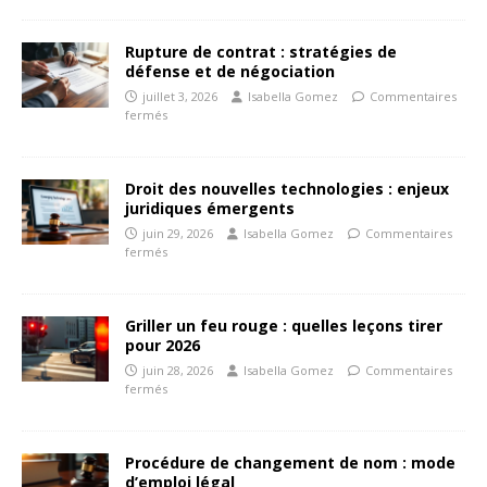
Rupture de contrat : stratégies de
défense et de négociation
juillet 3, 2026
Isabella Gomez
Commentaires
fermés
Droit des nouvelles technologies : enjeux
juridiques émergents
juin 29, 2026
Isabella Gomez
Commentaires
fermés
Griller un feu rouge : quelles leçons tirer
pour 2026
juin 28, 2026
Isabella Gomez
Commentaires
fermés
Procédure de changement de nom : mode
d’emploi légal