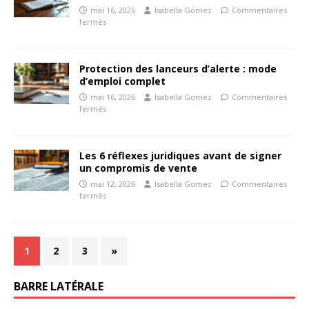
mai 16, 2026
Isabella Gomez
Commentaires
fermés
Protection des lanceurs d’alerte : mode
d’emploi complet
mai 16, 2026
Isabella Gomez
Commentaires
fermés
Les 6 réflexes juridiques avant de signer
un compromis de vente
mai 12, 2026
Isabella Gomez
Commentaires
fermés
1
2
3
»
BARRE LATÉRALE