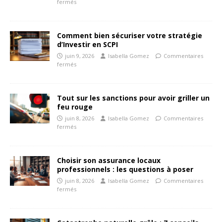
fermés
Comment bien sécuriser votre stratégie
d’Investir en SCPI
juin 9, 2026
Isabella Gomez
Commentaires
fermés
Tout sur les sanctions pour avoir griller un
feu rouge
juin 8, 2026
Isabella Gomez
Commentaires
fermés
Choisir son assurance locaux
professionnels : les questions à poser
juin 8, 2026
Isabella Gomez
Commentaires
fermés