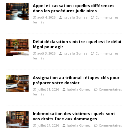
Appel et cassation : quelles différences
dans les procédures judiciaires
août 4, 2026
Isabella Gomez
Commentaires
fermés
Délai déclaration sinistre : quel est le délai
légal pour agir
août 3, 2026
Isabella Gomez
Commentaires
fermés
Assignation au tribunal : étapes clés pour
préparer votre dossier
juillet 31, 2026
Isabella Gomez
Commentaires
fermés
Indemnisation des victimes : quels sont
vos droits face aux dommages
juillet 27, 2026
Isabella Gomez
Commentaires