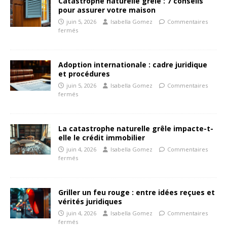
Catastrophe naturelle grêle : 7 conseils
pour assurer votre maison
juin 5, 2026
Isabella Gomez
Commentaires
fermés
Adoption internationale : cadre juridique
et procédures
juin 5, 2026
Isabella Gomez
Commentaires
fermés
La catastrophe naturelle grêle impacte-t-
elle le crédit immobilier
juin 4, 2026
Isabella Gomez
Commentaires
fermés
Griller un feu rouge : entre idées reçues et
vérités juridiques
juin 4, 2026
Isabella Gomez
Commentaires
fermés