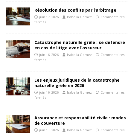
Résolution des conflits par l’arbitrage
juin 17, 2026
Isabella Gomez
Commentaires
fermés
Catastrophe naturelle grêle : se défendre
en cas de litige avec l’assureur
juin 16, 2026
Isabella Gomez
Commentaires
fermés
Les enjeux juridiques de la catastrophe
naturelle grêle en 2026
juin 16, 2026
Isabella Gomez
Commentaires
fermés
Assurance et responsabilité civile : modes
de couverture
juin 13, 2026
Isabella Gomez
Commentaires