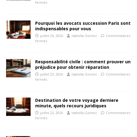
fermés
Pourquoi les avocats succession Paris sont
indispensables pour vous
juillet 26, 2026
Isabella Gomez
Commentaires
fermés
Responsabilité civile : comment prouver un
préjudice pour obtenir réparation
juillet 23, 2026
Isabella Gomez
Commentaires
fermés
Destination de votre voyage derniere
minute, quels recours juridiques
juillet 22, 2026
Isabella Gomez
Commentaires
fermés