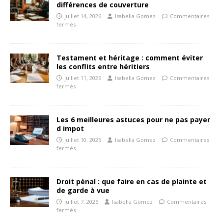
différences de couverture
juillet 14, 2026
Isabella Gomez
Commentaires
fermés
Testament et héritage : comment éviter
les conflits entre héritiers
juillet 11, 2026
Isabella Gomez
Commentaires
fermés
Les 6 meilleures astuces pour ne pas payer
d impot
juillet 10, 2026
Isabella Gomez
Commentaires
fermés
Droit pénal : que faire en cas de plainte et
de garde à vue
juillet 7, 2026
Isabella Gomez
Commentaires
fermés