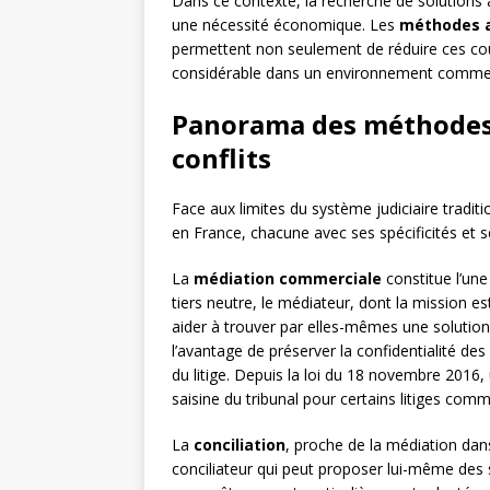
Dans ce contexte, la recherche de solutions a
une nécessité économique. Les
méthodes al
permettent non seulement de réduire ces coûts
considérable dans un environnement commerci
Panorama des méthodes 
conflits
Face aux limites du système judiciaire tradi
en France, chacune avec ses spécificités et 
La
médiation commerciale
constitue l’une
tiers neutre, le médiateur, dont la mission es
aider à trouver par elles-mêmes une solutio
l’avantage de préserver la confidentialité des
du litige. Depuis la loi du 18 novembre 2016,
saisine du tribunal pour certains litiges comm
La
conciliation
, proche de la médiation dans 
conciliateur qui peut proposer lui-même des 