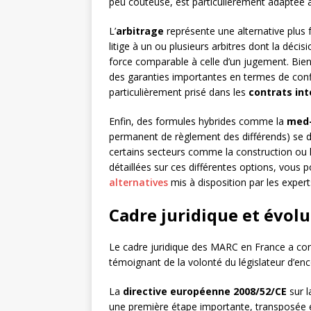
peu coûteuse, est particulièrement adaptée aux
L’
arbitrage
représente une alternative plus f
litige à un ou plusieurs arbitres dont la déci
force comparable à celle d’un jugement. Bien
des garanties importantes en termes de confide
particulièrement prisé dans les
contrats in
Enfin, des formules hybrides comme la
med
permanent de règlement des différends) se 
certains secteurs comme la construction ou l
détaillées sur ces différentes options, vous
alternatives
mis à disposition par les expert
Cadre juridique et évol
Le cadre juridique des MARC en France a con
témoignant de la volonté du législateur d’en
La
directive européenne 2008/52/CE
sur l
une première étape importante, transposée e