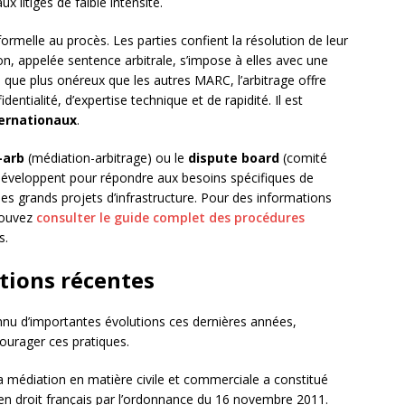
 litiges de faible intensité.
ormelle au procès. Les parties confient la résolution de leur
sion, appelée sentence arbitrale, s’impose à elles avec une
 que plus onéreux que les autres MARC, l’arbitrage offre
ntialité, d’expertise technique et de rapidité. Il est
ternationaux
.
-arb
(médiation-arbitrage) ou le
dispute board
(comité
développent pour répondre aux besoins spécifiques de
es grands projets d’infrastructure. Pour des informations
 pouvez
consulter le guide complet des procédures
s.
utions récentes
nu d’importantes évolutions ces dernières années,
courager ces pratiques.
a médiation en matière civile et commerciale a constitué
n droit français par l’ordonnance du 16 novembre 2011.