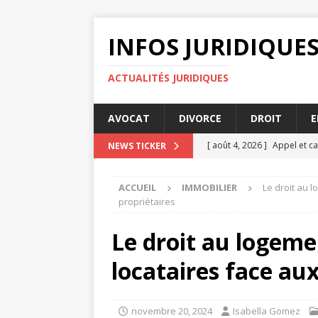
INFOS JURIDIQUE
ACTUALITÉS JURIDIQUES
AVOCAT
DIVORCE
DROIT
E
[ août 4, 2026 ]
Appel et ca
NEWS TICKER
DROIT
ACCUEIL
IMMOBILIER
Le droit au l
[ août 3, 2026 ]
Délai déclar
propriétaires
[ juillet 31, 2026 ]
Assignati
Le droit au logemen
JURIDIQUE
locataires face aux
[ juillet 27, 2026 ]
Indemnis
JURIDIQUE
novembre 20, 2024
Isabella Gomez
[ août 4, 2026 ]
Barème pens